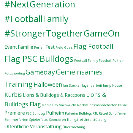
#NextGeneration
#FootballFamily
#StrongerTogetherGameOn
Flag Football
Event
Familie
Fest
Ferien
Field Goals
Flag PSC Bulldogs
Football Family
Football Pulheim
Gemeinsames
Gameday
Fotoshooting
Training
Halloween
Jan Stecker
Jugendarbeit
Jump House
Kürbis
Lions &
Lions & Bulldogs & Raccoons
Bulldogs Flag
Media Day
Nachwuchs
Nachwuchsmannschaften
Pause
Premiere
Pulheim
PSC Bulldogs
Pulheim Bulldogs
RTL
Rätsel
Schulferien
Sommerferien
Spielerfotos
Sponsoren
Traingsfrei
Unterstützung
Öffentliche Veranstaltung
Überraschung