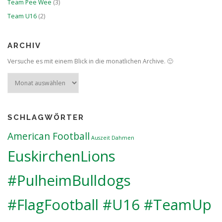
Team Pee Wee
(3)
Team U16
(2)
ARCHIV
Versuche es mit einem Blick in die monatlichen Archive. 🙂
Archiv
SCHLAGWÖRTER
American Football
Auszeit
Dahmen
EuskirchenLions
#PulheimBulldogs
#FlagFootball #U16 #TeamUp