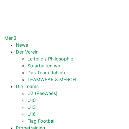
Zum
Inhalt
springen
Menü
News
Der Verein
Leitbild / Philosophie
So arbeiten wir
Das Team dahinter
TEAMWEAR & MERCH
Die Teams
U7 (PeeWees)
U10
U13
U16
Flag Football
Probetraining