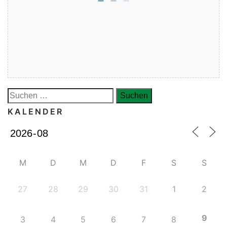
Suche
nach:
KALENDER
M
D
M
D
F
S
S
27
28
29
30
31
1
2
9
3
4
5
6
7
8