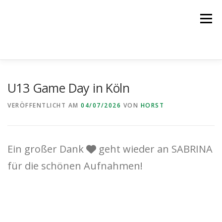
Zum
Inhalt
Menü
springen
NEWS
DER VEREIN
DIE TEAMS
U13 Game Day in Köln
VERÖFFENTLICHT AM
04/07/2026
VON
HORST
PROBETRAINING
PARTNER
KONTAKT
Ein großer Dank
geht wieder an SABRINA
LOGIN
für die schönen Aufnahmen!