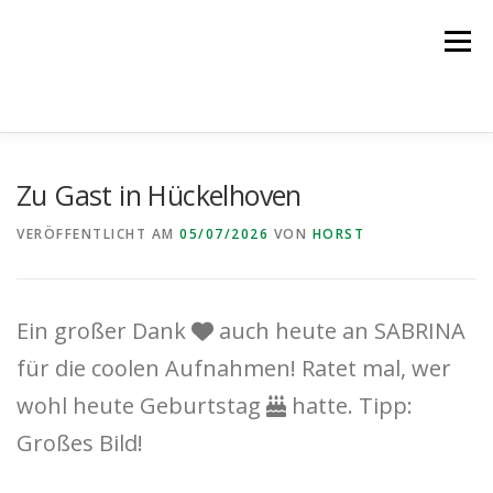
Zum
Inhalt
Menü
springen
NEWS
DER VEREIN
DIE TEAMS
Zu Gast in Hückelhoven
VERÖFFENTLICHT AM
05/07/2026
VON
HORST
PROBETRAINING
PARTNER
KONTAKT
Ein großer Dank
auch heute an SABRINA
LOGIN
für die coolen Aufnahmen! Ratet mal, wer
wohl heute Geburtstag
hatte. Tipp:
Großes Bild!