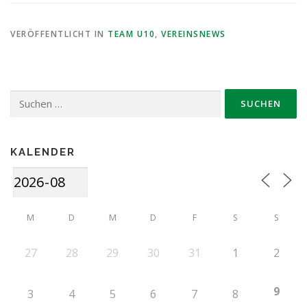
VERÖFFENTLICHT IN
TEAM U10
,
VEREINSNEWS
Suche
nach:
KALENDER
M
D
M
D
F
S
S
27
28
29
30
31
1
2
9
3
4
5
6
7
8