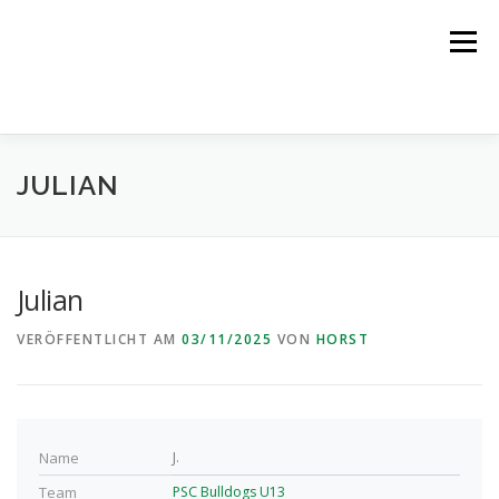
Zum
Inhalt
Menü
springen
NEWS
DER VEREIN
DIE TEAMS
JULIAN
PROBETRAINING
PARTNER
KONTAKT
Julian
VERÖFFENTLICHT AM
03/11/2025
VON
HORST
LOGIN
Name
J.
Team
PSC Bulldogs U13