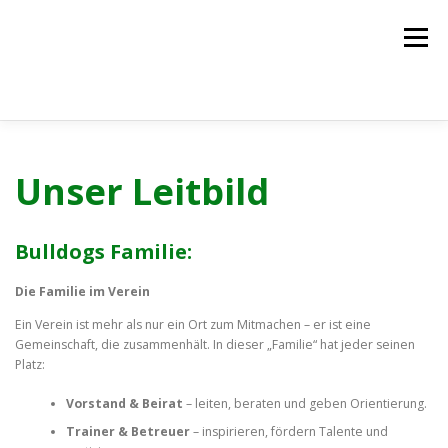
Zum
Inhalt
Menü
springen
NEWS
DER VEREIN
DIE TEAMS
Unser Leitbild
PROBETRAINING
PARTNER
KONTAKT
Bulldogs Familie:
Die Familie im Verein
LOGIN
Ein Verein ist mehr als nur ein Ort zum Mitmachen – er ist eine
Gemeinschaft, die zusammenhält. In dieser „Familie“ hat jeder seinen
Platz:
Vorstand & Beirat
– leiten, beraten und geben Orientierung.
Trainer & Betreuer
– inspirieren, fördern Talente und