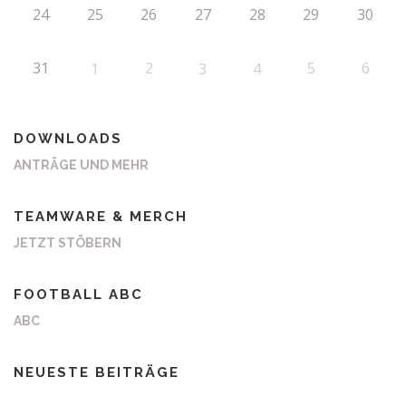
24
25
26
27
28
29
30
31
2
5
6
1
3
4
DOWNLOADS
ANTRÄGE UND MEHR
TEAMWARE & MERCH
JETZT STÖBERN
FOOTBALL ABC
ABC
NEUESTE BEITRÄGE