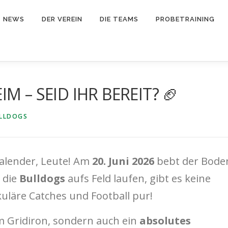
NEWS
DER VEREIN
DIE TEAMS
PROBETRAINING
M – SEID IHR BEREIT? 🏈
ULLDOGS
Kalender, Leute! Am
20. Juni 2026
bebt der Bode
 die
Bulldogs
aufs Feld laufen, gibt es keine
uläre Catches und Football pur!
m Gridiron, sondern auch ein
absolutes