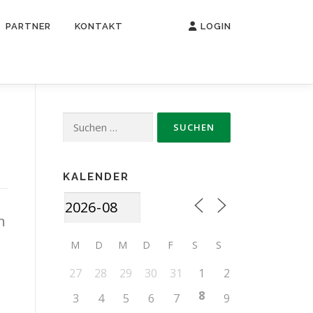
PARTNER
KONTAKT
LOGIN
Suche
nach:
KALENDER
n
M
D
M
D
F
S
S
27
28
29
30
31
1
2
8
3
4
5
6
7
9