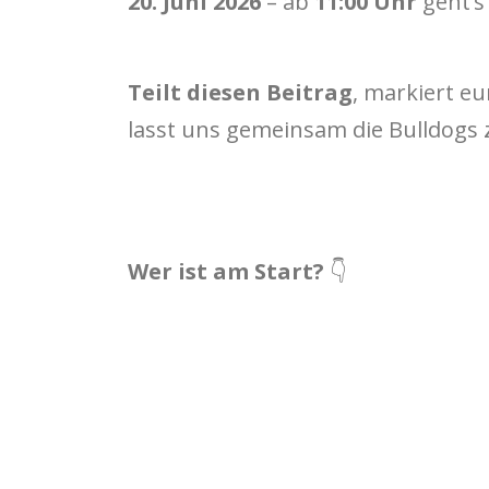
20. Juni 2026
– ab
11:00 Uhr
geht’s
Teilt diesen Beitrag
, markiert e
lasst uns gemeinsam die Bulldogs 
Wer ist am Start?
👇